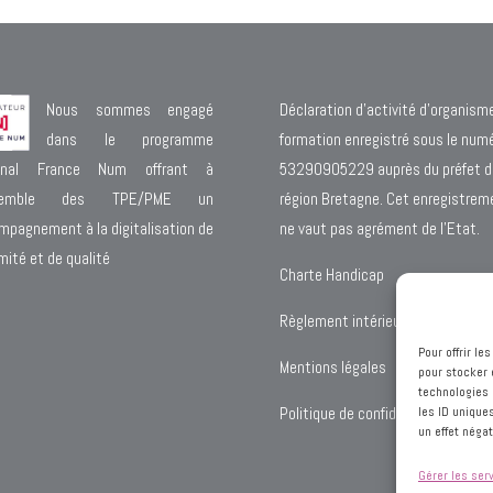
Nous sommes engagé
Déclaration d’activité d’organism
dans le programme
formation enregistré sous le num
ional France Num offrant à
53290905229 auprès du préfet d
nsemble des TPE/PME un
région Bretagne. Cet enregistrem
mpagnement à la digitalisation de
ne vaut pas agrément de l’Etat.
mité et de qualité
Charte Handicap
Règlement intérieur OF
Pour offrir l
Mentions légales
pour stocker 
technologies 
Politique de confidentialité
les ID unique
un effet négat
Gérer les ser