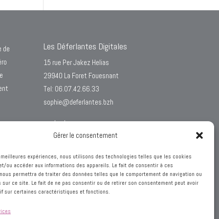
Les Déferlantes Digitales
e de
éro
15 rue Per Jakez Helias
e
29940 La Foret Fouesnant
ent
Tel: 06.07.42.66.33
sophie@deferlantes.bzh
contact
Gérer le consentement
es meilleures expériences, nous utilisons des technologies telles que les cookies
et/ou accéder aux informations des appareils. Le fait de consentir à ces
nous permettra de traiter des données telles que le comportement de navigation ou
s sur ce site. Le fait de ne pas consentir ou de retirer son consentement peut avoir
if sur certaines caractéristiques et fonctions.
vices