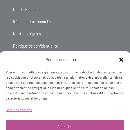
Charte Handicap
Règlement intérieur OF
Mentions légales
Politique de confidentialité
Gérer le consentement
Pour offrir les meilleures expériences, nous utilisons des technologies telles que
Les Déferlantes Digitales
les cookies pour stocker et/ou accéder aux informations des appareils. Le fait de
consentir à ces technologies nous permettra de traiter des données telles que le
15 rue Per Jakez Helias
comportement de navigation ou les ID uniques sur ce site. Le fait de ne pas
29940 La Foret Fouesnant
consentir ou de retirer son consentement peut avoir un effet négatif sur certaines
caractéristiques et fonctions.
Tel: 06.07.42.66.33
sophie@deferlantes.bzh
Gérer les services
contact
Accepter